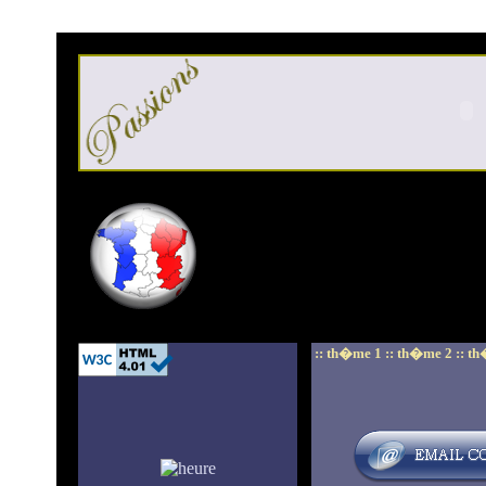
:: th�me 1 ::
th�me 2 ::
th