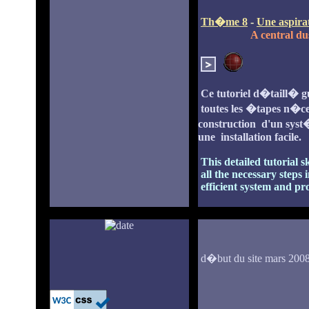
Th�me 8
-
Une aspirat
A central du
Ce tutoriel d�taill� gu
toutes les �tapes n�ces
construction d'un syst�
une installation facile.
This detailed tutorial 
all the necessary steps 
efficient system and prov
d�but du site mar