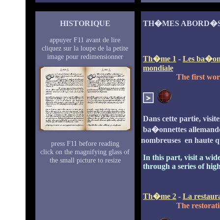
HISTORIQUE
TH�MES ABORD�S
appuyer F11 avant de lire
cliquez sur la loupe de la petite
image pour redimensionner
Th�me 1
-
Les ba�onn
mondiale
The first wor
Dans cette partie, visi
ba�onnettes allemande
nombreuses en haute q
press F11 before reading
click on the magnifying glass of
In this part, visit a w
the small picture to resize
through a series of hig
Th�me 2
-
La restaura
The restorati