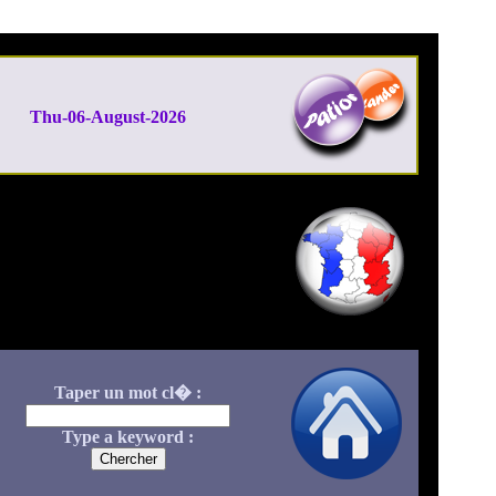
Thu-06-August-2026
Taper un mot cl� :
Type a keyword :