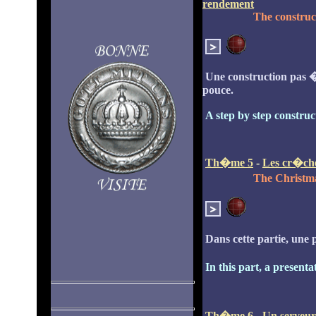
rendement
The construc
Une construction pas 
pouce.
A step by step construc
Th�me 5
-
Les cr�ch
The Christm
Dans cette partie, une 
In this part, a presenta
Th�me 6
-
Un serveur