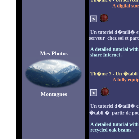
A digital st
Un tutoriel d�taill� 
serveur chez soi et part
A detailed tutorial wit
Mes Photos
share Internet .
Th�me 7
-
Un �tabli
A fully equ
Montagnes
Un tutoriel d�taill� 
�tabli � partir de po
A detailed tutorial wit
recycled oak beams .