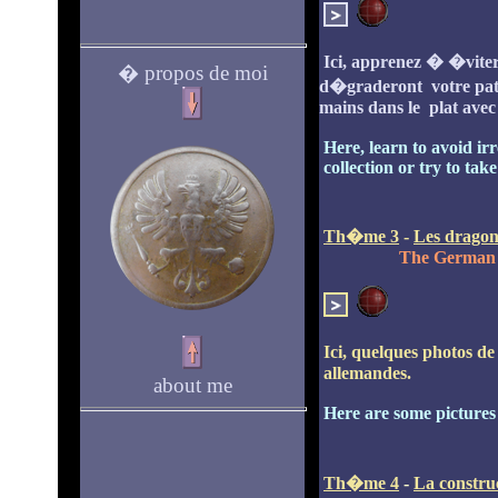
Ici, apprenez � �viter
� propos de moi
d�graderont votre patri
mains dans le plat avec
Here, learn to avoid ir
collection or try to ta
Th�me 3
-
Les dragon
The German 
Ici, quelques photos d
allemandes.
about me
Here are some pictures 
Th�me 4
-
La constru