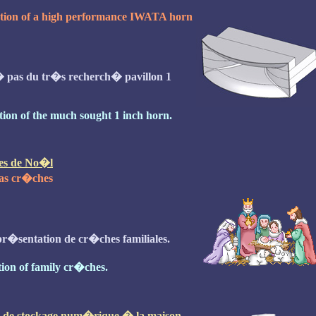
tion of a high performance IWATA horn
� pas du tr�s recherch� pavillon 1
tion of the much sought 1 inch horn.
es de No�l
as cr�ches
pr�sentation de cr�ches familiales.
tion of family cr�ches.
 de stockage num�rique � la maison