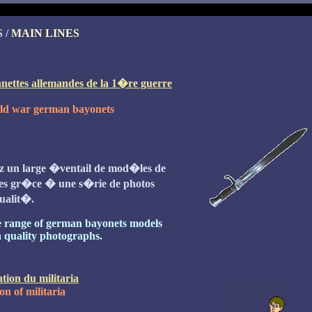
 /
MAIN LINES
ettes allemandes de la 1�re guerre
ld war german bayonets
tez un large �ventail de mod�les de
s gr�ce � une s�rie de photos
ualit�.
ide range of german bayonets models
h quality photographs.
tion du militaria
on of militaria